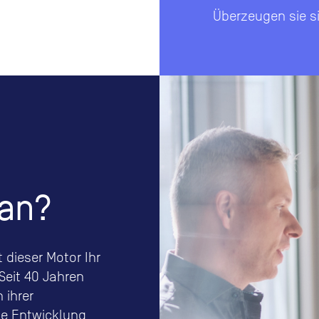
Überzeugen sie s
,
ran?
t dieser Motor Ihr
Seit 40 Jahren
 ihrer
die Entwicklung